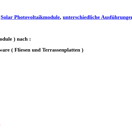
Solar Photovoltaikmodule
,
unterschiedliche Ausführung
odule )
nach :
e ( Fliesen und Terrassenplatten )
r