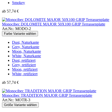
Smokey
ab 57,74 €
Monocibec DOLOMITE MAJOR 50X100 GRIP Terrassenplatte
Art.Nr.: MODO-2
Farbe Variante wählen
Dust, Naturkante
Grey, Naturkante
Moon, Naturkante
White, Naturkante
Dust, retifiziert
Grey, retifiziert
Moon, retifiziert
White, retifiziert
ab 57,74 €
Monocibec TRADITION MAJOR GRIP Terrassenplatte
Art.Nr.: MOTR-3
Größe Variante wählen