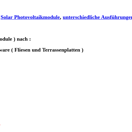
Solar Photovoltaikmodule
,
unterschiedliche Ausführung
odule )
nach :
e ( Fliesen und Terrassenplatten )
r