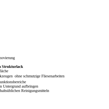
enovierung
m
Strukturlack
fläche
kzeugen 
ohne schmutzige Fliesenarbeiten
Funktionsbereiche
den Untergrund aufbringen
haltsüblichen Reinigungsmitteln