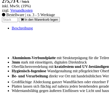
275,73 €
/ Stück
inkl. MwSt. (19%)
zzgl.
Versandkosten
Bestellware | ca. 3 - 5 Werktage
In den Warenkorb legen
Beschreibung
Aluminium-Verbundplatte
mit Strukturprägung für die Teilr
3mm
stark mit einseitigem, digitalen Direktdruck
Oberflächenveredelung
mit
kratzfestem und UV-beständige
Hygienisch-fugenlose
Wandgestaltung
mit pflegeleichter Ober
Be- und Verarbeitung
direkt vor Ort
mit handelsüblichen Wer
Großflächige
Abdeckung ganzer Wandflächen
oder einzelner 
Platten lassen sich flächig auf nahezu jeden bestehenden gera
Widerstandsfähig gegen äußeren Einflüssen wie Licht und haus