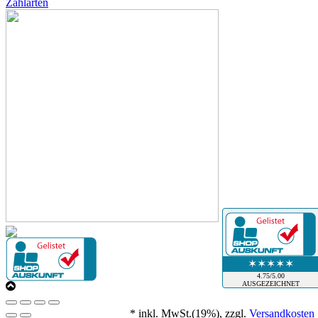
Zahlarten
✶✶✶✶✶
4.75/5.00
AUSGEZEICHNET
*
inkl. MwSt.(19%), zzgl.
Versandkosten